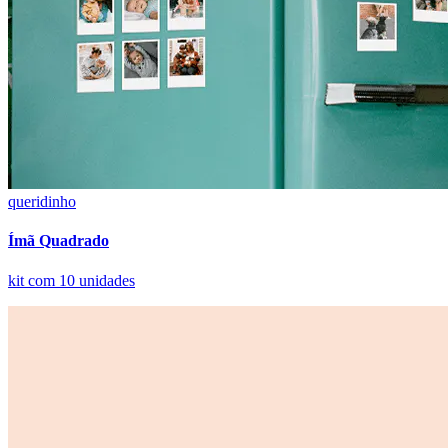
queridinho
Ímã Quadrado
kit com 10 unidades