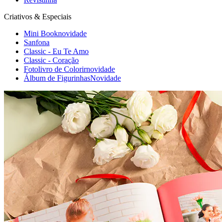
Criativos & Especiais
Mini Book
novidade
Sanfona
Classic - Eu Te Amo
Classic - Coração
Fotolivro de Colorir
novidade
Álbum de Figurinhas
Novidade