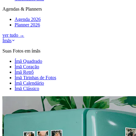
Agendas & Planners
Agenda 2026
Planner 2026
ver tudo
→
Ímãs
Suas Fotos em ímãs
Ímã Quadrado
Ímã Coração
Ímã Retrô
Ímã Tirinhas de Fotos
Ímã Calendário
Ímã Clássico