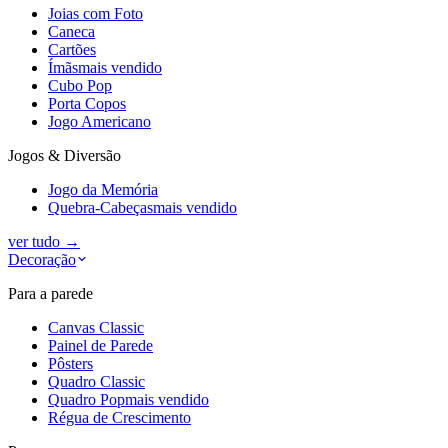
Joias com Foto
Caneca
Cartões
Ímãs
mais vendido
Cubo Pop
Porta Copos
Jogo Americano
Jogos & Diversão
Jogo da Memória
Quebra-Cabeças
mais vendido
ver tudo
→
Decoração
Para a parede
Canvas Classic
Painel de Parede
Pôsters
Quadro Classic
Quadro Pop
mais vendido
Régua de Crescimento