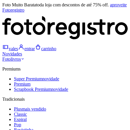
Foto Muito Barata
toda loja com descontos de até 75% off.
aproveite
Fotoregistro
vales
entrar
carrinho
Novidades
Fotolivros
Premiums
Super Premium
novidade
Premium
Scrapbook Premium
novidade
Tradicionais
Plus
mais vendido
Classic
Espiral
Pop
Revistinha