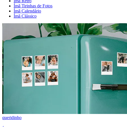
Ímã Retrô
Ímã Tirinhas de Fotos
Ímã Calendário
Ímã Clássico
queridinho