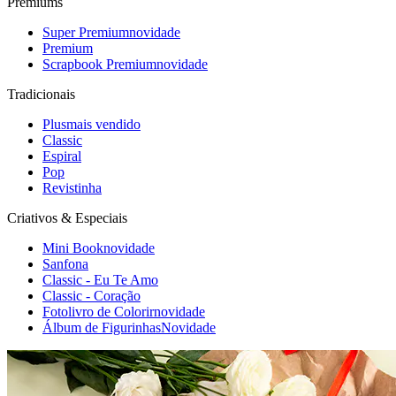
Premiums
Super Premium
novidade
Premium
Scrapbook Premium
novidade
Tradicionais
Plus
mais vendido
Classic
Espiral
Pop
Revistinha
Criativos & Especiais
Mini Book
novidade
Sanfona
Classic - Eu Te Amo
Classic - Coração
Fotolivro de Colorir
novidade
Álbum de Figurinhas
Novidade