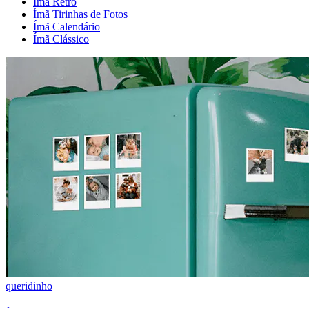
Ímã Retrô
Ímã Tirinhas de Fotos
Ímã Calendário
Ímã Clássico
queridinho