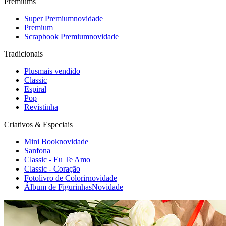
Premiums
Super Premium
novidade
Premium
Scrapbook Premium
novidade
Tradicionais
Plus
mais vendido
Classic
Espiral
Pop
Revistinha
Criativos & Especiais
Mini Book
novidade
Sanfona
Classic - Eu Te Amo
Classic - Coração
Fotolivro de Colorir
novidade
Álbum de Figurinhas
Novidade