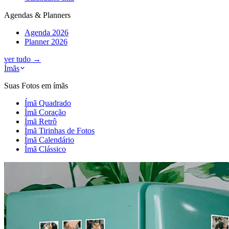
Agendas & Planners
Agenda 2026
Planner 2026
ver tudo
→
Ímãs
Suas Fotos em ímãs
Ímã Quadrado
Ímã Coração
Ímã Retrô
Ímã Tirinhas de Fotos
Ímã Calendário
Ímã Clássico