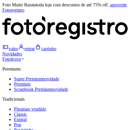
Foto Muito Barata
toda loja com descontos de até 75% off.
aproveite
Fotoregistro
vales
entrar
carrinho
Novidades
Fotolivros
Premiums
Super Premium
novidade
Premium
Scrapbook Premium
novidade
Tradicionais
Plus
mais vendido
Classic
Espiral
Pop
Revistinha