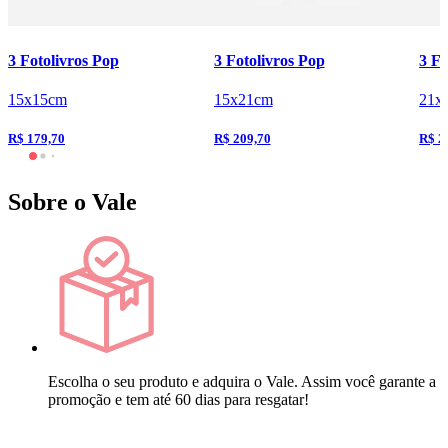
3 Fotolivros Pop
3 Fotolivros Pop
3 Fo
15x15cm
15x21cm
21x
R$ 179,70
R$ 209,70
R$ 2
Sobre o Vale
Escolha o seu produto e adquira o Vale. Assim você garante a
promoção e tem até 60 dias para resgatar!