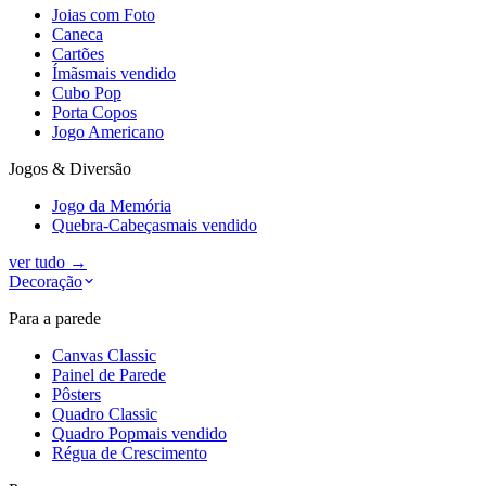
Joias com Foto
Caneca
Cartões
Ímãs
mais vendido
Cubo Pop
Porta Copos
Jogo Americano
Jogos & Diversão
Jogo da Memória
Quebra-Cabeças
mais vendido
ver tudo
→
Decoração
Para a parede
Canvas Classic
Painel de Parede
Pôsters
Quadro Classic
Quadro Pop
mais vendido
Régua de Crescimento