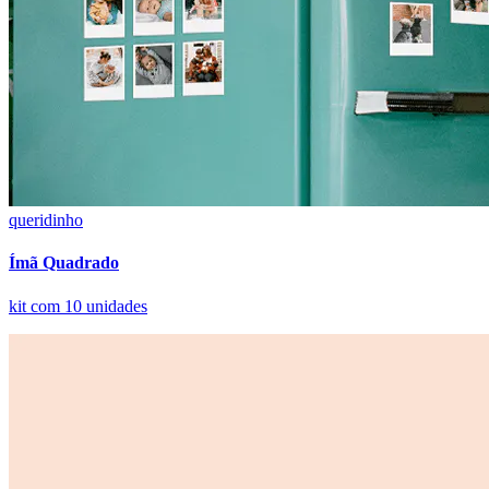
queridinho
Ímã Quadrado
kit com 10 unidades