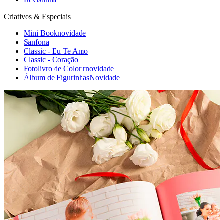
Criativos & Especiais
Mini Book
novidade
Sanfona
Classic - Eu Te Amo
Classic - Coração
Fotolivro de Colorir
novidade
Álbum de Figurinhas
Novidade