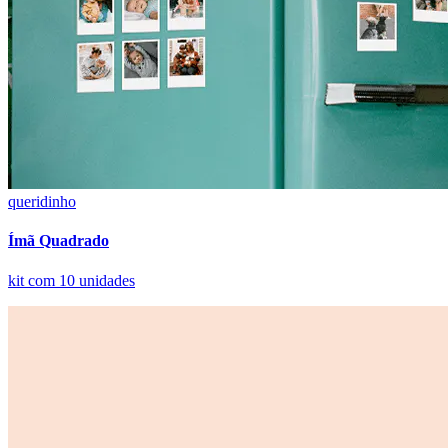
queridinho
Ímã Quadrado
kit com 10 unidades