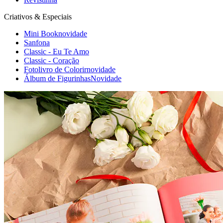
Criativos & Especiais
Mini Book
novidade
Sanfona
Classic - Eu Te Amo
Classic - Coração
Fotolivro de Colorir
novidade
Álbum de Figurinhas
Novidade