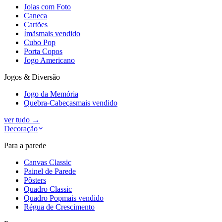
Joias com Foto
Caneca
Cartões
Ímãs
mais vendido
Cubo Pop
Porta Copos
Jogo Americano
Jogos & Diversão
Jogo da Memória
Quebra-Cabeças
mais vendido
ver tudo
→
Decoração
Para a parede
Canvas Classic
Painel de Parede
Pôsters
Quadro Classic
Quadro Pop
mais vendido
Régua de Crescimento