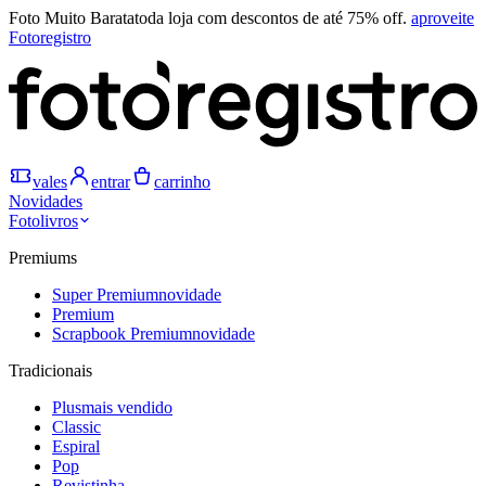
Foto Muito Barata
toda loja com descontos de até 75% off.
aproveite
Fotoregistro
vales
entrar
carrinho
Novidades
Fotolivros
Premiums
Super Premium
novidade
Premium
Scrapbook Premium
novidade
Tradicionais
Plus
mais vendido
Classic
Espiral
Pop
Revistinha