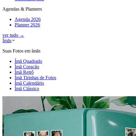
Agendas & Planners
Agenda 2026
Planner 2026
ver tudo
→
Ímãs
Suas Fotos em ímãs
Ímã Quadrado
Ímã Coração
Ímã Retrô
Ímã Tirinhas de Fotos
Ímã Calendário
Ímã Clássico