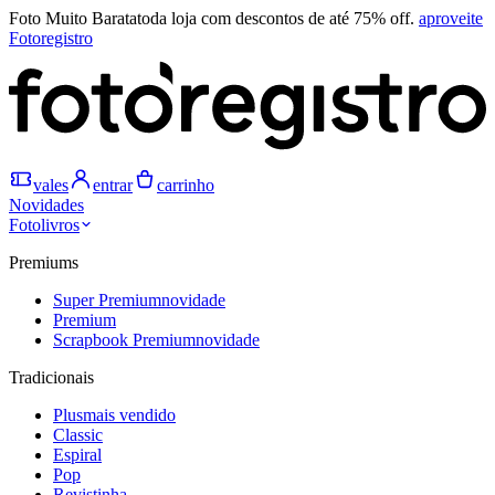
Foto Muito Barata
toda loja com descontos de até 75% off.
aproveite
Fotoregistro
vales
entrar
carrinho
Novidades
Fotolivros
Premiums
Super Premium
novidade
Premium
Scrapbook Premium
novidade
Tradicionais
Plus
mais vendido
Classic
Espiral
Pop
Revistinha