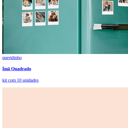
queridinho
Ímã Quadrado
kit com 10 unidades