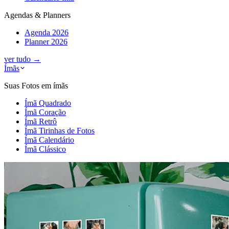
Agendas & Planners
Agenda 2026
Planner 2026
ver tudo
→
Ímãs
Suas Fotos em ímãs
Ímã Quadrado
Ímã Coração
Ímã Retrô
Ímã Tirinhas de Fotos
Ímã Calendário
Ímã Clássico