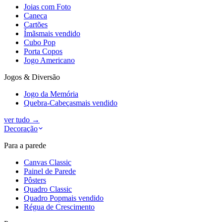
Joias com Foto
Caneca
Cartões
Ímãs
mais vendido
Cubo Pop
Porta Copos
Jogo Americano
Jogos & Diversão
Jogo da Memória
Quebra-Cabeças
mais vendido
ver tudo
→
Decoração
Para a parede
Canvas Classic
Painel de Parede
Pôsters
Quadro Classic
Quadro Pop
mais vendido
Régua de Crescimento