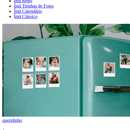
Ímã Retrô
Ímã Tirinhas de Fotos
Ímã Calendário
Ímã Clássico
queridinho