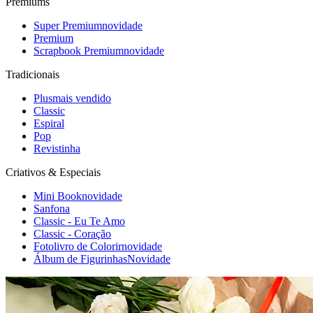
Premiums
Super Premium
novidade
Premium
Scrapbook Premium
novidade
Tradicionais
Plus
mais vendido
Classic
Espiral
Pop
Revistinha
Criativos & Especiais
Mini Book
novidade
Sanfona
Classic - Eu Te Amo
Classic - Coração
Fotolivro de Colorir
novidade
Álbum de Figurinhas
Novidade