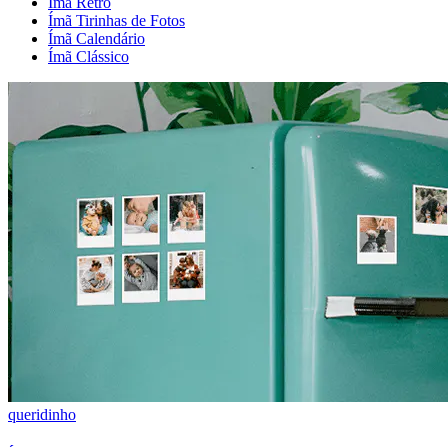
Ímã Retrô
Ímã Tirinhas de Fotos
Ímã Calendário
Ímã Clássico
queridinho