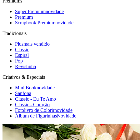
Premiums
Super Premium
novidade
Premium
Scrapbook Premium
novidade
Tradicionais
Plus
mais vendido
Classic
Espiral
Pop
Revistinha
Criativos & Especiais
Mini Book
novidade
Sanfona
Classic - Eu Te Amo
Classic - Coração
Fotolivro de Colorir
novidade
Álbum de Figurinhas
Novidade