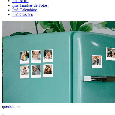
Ímã Retrô
Ímã Tirinhas de Fotos
Ímã Calendário
Ímã Clássico
queridinho