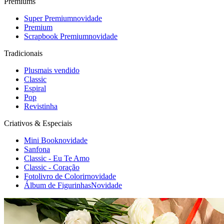
Premiums
Super Premium
novidade
Premium
Scrapbook Premium
novidade
Tradicionais
Plus
mais vendido
Classic
Espiral
Pop
Revistinha
Criativos & Especiais
Mini Book
novidade
Sanfona
Classic - Eu Te Amo
Classic - Coração
Fotolivro de Colorir
novidade
Álbum de Figurinhas
Novidade