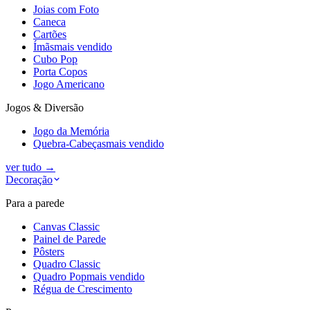
Joias com Foto
Caneca
Cartões
Ímãs
mais vendido
Cubo Pop
Porta Copos
Jogo Americano
Jogos & Diversão
Jogo da Memória
Quebra-Cabeças
mais vendido
ver tudo
→
Decoração
Para a parede
Canvas Classic
Painel de Parede
Pôsters
Quadro Classic
Quadro Pop
mais vendido
Régua de Crescimento