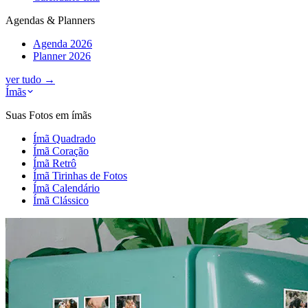
Agendas & Planners
Agenda 2026
Planner 2026
ver tudo
→
Ímãs
Suas Fotos em ímãs
Ímã Quadrado
Ímã Coração
Ímã Retrô
Ímã Tirinhas de Fotos
Ímã Calendário
Ímã Clássico