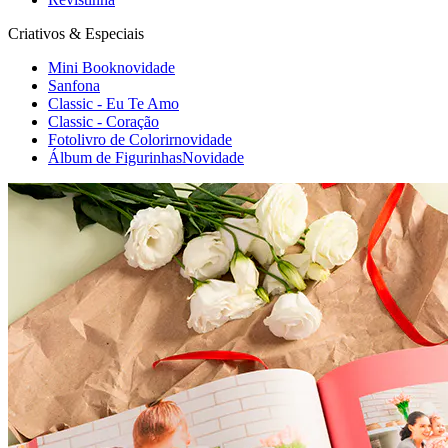
Criativos & Especiais
Mini Book
novidade
Sanfona
Classic - Eu Te Amo
Classic - Coração
Fotolivro de Colorir
novidade
Álbum de Figurinhas
Novidade