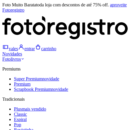
Foto Muito Barata
toda loja com descontos de até 75% off.
aproveite
Fotoregistro
vales
entrar
carrinho
Novidades
Fotolivros
Premiums
Super Premium
novidade
Premium
Scrapbook Premium
novidade
Tradicionais
Plus
mais vendido
Classic
Espiral
Pop
Revistinha