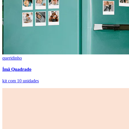
queridinho
Ímã Quadrado
kit com 10 unidades