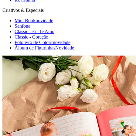
Criativos & Especiais
Mini Book
novidade
Sanfona
Classic - Eu Te Amo
Classic - Coração
Fotolivro de Colorir
novidade
Álbum de Figurinhas
Novidade