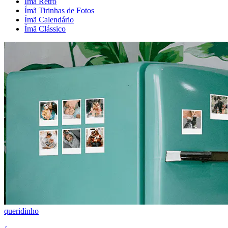
Ímã Retrô
Ímã Tirinhas de Fotos
Ímã Calendário
Ímã Clássico
queridinho