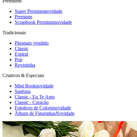
Premiums
Super Premium
novidade
Premium
Scrapbook Premium
novidade
Tradicionais
Plus
mais vendido
Classic
Espiral
Pop
Revistinha
Criativos & Especiais
Mini Book
novidade
Sanfona
Classic - Eu Te Amo
Classic - Coração
Fotolivro de Colorir
novidade
Álbum de Figurinhas
Novidade