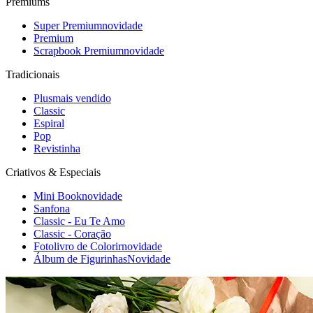
Premiums
Super Premium
novidade
Premium
Scrapbook Premium
novidade
Tradicionais
Plus
mais vendido
Classic
Espiral
Pop
Revistinha
Criativos & Especiais
Mini Book
novidade
Sanfona
Classic - Eu Te Amo
Classic - Coração
Fotolivro de Colorir
novidade
Álbum de Figurinhas
Novidade