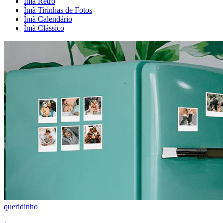
Ímã Retrô
Ímã Tirinhas de Fotos
Ímã Calendário
Ímã Clássico
queridinho