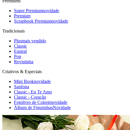
Premiums
Super Premium
novidade
Premium
Scrapbook Premium
novidade
Tradicionais
Plus
mais vendido
Classic
Espiral
Pop
Revistinha
Criativos & Especiais
Mini Book
novidade
Sanfona
Classic - Eu Te Amo
Classic - Coração
Fotolivro de Colorir
novidade
Álbum de Figurinhas
Novidade