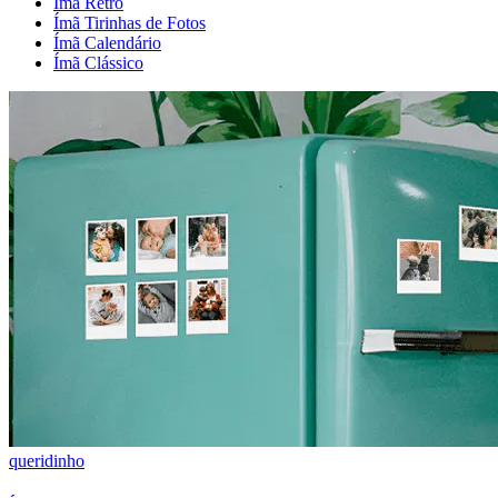
Ímã Retrô
Ímã Tirinhas de Fotos
Ímã Calendário
Ímã Clássico
queridinho