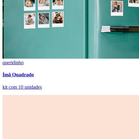
queridinho
Ímã Quadrado
kit com 10 unidades