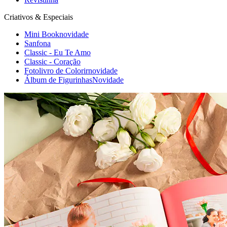
Criativos & Especiais
Mini Book
novidade
Sanfona
Classic - Eu Te Amo
Classic - Coração
Fotolivro de Colorir
novidade
Álbum de Figurinhas
Novidade