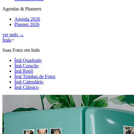
Agendas & Planners
Agenda 2026
Planner 2026
ver tudo
→
Ímãs
Suas Fotos em ímãs
Ímã Quadrado
Ímã Coração
Ímã Retrô
Ímã Tirinhas de Fotos
Ímã Calendário
Ímã Clássico