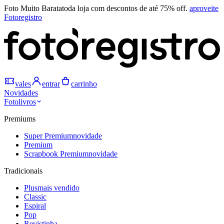
Foto Muito Barata
toda loja com descontos de até 75% off.
aproveite
Fotoregistro
vales
entrar
carrinho
Novidades
Fotolivros
Premiums
Super Premium
novidade
Premium
Scrapbook Premium
novidade
Tradicionais
Plus
mais vendido
Classic
Espiral
Pop
Revistinha