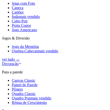
Joias com Foto
Caneca
Cartões
Ímãs
mais vendido
Cubo Pop
Porta Copos
Jogo Americano
Jogos & Diversão
Jogo da Memória
Quebra-Cabeças
mais vendido
ver tudo
→
Decoração
Para a parede
Canvas Classic
Painel de Parede
Pôsters
Quadro Classic
Quadro Pop
mais vendido
Régua de Crescimento