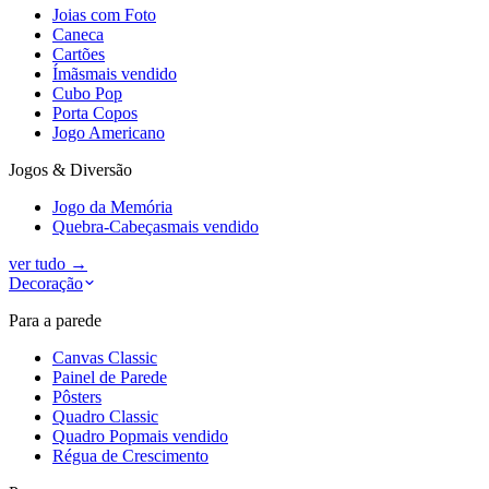
Joias com Foto
Caneca
Cartões
Ímãs
mais vendido
Cubo Pop
Porta Copos
Jogo Americano
Jogos & Diversão
Jogo da Memória
Quebra-Cabeças
mais vendido
ver tudo
→
Decoração
Para a parede
Canvas Classic
Painel de Parede
Pôsters
Quadro Classic
Quadro Pop
mais vendido
Régua de Crescimento