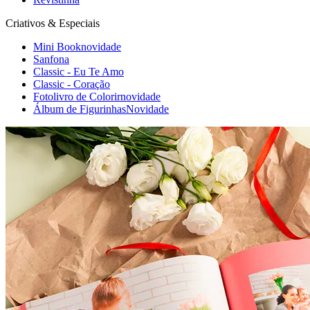
Criativos & Especiais
Mini Book
novidade
Sanfona
Classic - Eu Te Amo
Classic - Coração
Fotolivro de Colorir
novidade
Álbum de Figurinhas
Novidade