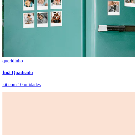
queridinho
Ímã Quadrado
kit com 10 unidades