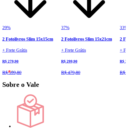
29%
37%
33
2 Fotolivros Slim 15x15cm
2 Fotolivros Slim 15x21cm
2 Fo
+ Frete Grátis
+ Frete Grátis
+ Fr
R$ 279,90
R$ 299,90
R$ 3
R$ 399,80
R$ 479,80
R$ 
Sobre o Vale