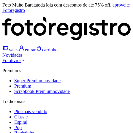
Foto Muito Barata
toda loja com descontos de até 75% off.
aproveite
Fotoregistro
vales
entrar
carrinho
Novidades
Fotolivros
Premiums
Super Premium
novidade
Premium
Scrapbook Premium
novidade
Tradicionais
Plus
mais vendido
Classic
Espiral
Pop
Revistinha