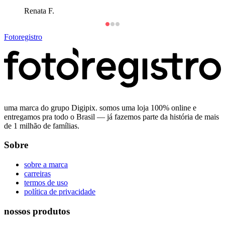
de todos os momentos especiais da vida do meu filho!
para todas as minhas amigas!
”
”
Renata F.
Joyce B.
Carla L
Fotoregistro
uma marca do grupo Digipix. somos uma loja 100% online e
entregamos pra todo o Brasil — já fazemos parte da história de mais
de 1 milhão de famílias.
Sobre
sobre a marca
carreiras
termos de uso
política de privacidade
nossos produtos