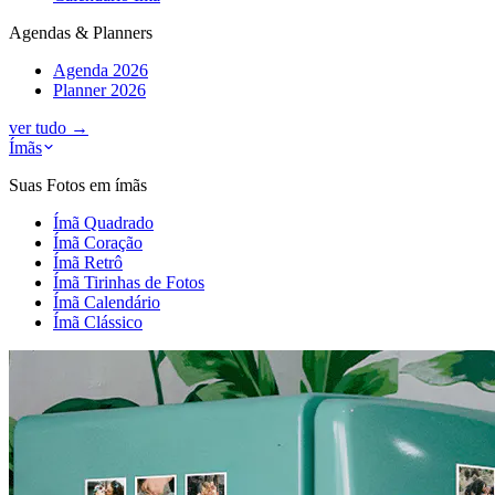
Agendas & Planners
Agenda 2026
Planner 2026
ver tudo
→
Ímãs
Suas Fotos em ímãs
Ímã Quadrado
Ímã Coração
Ímã Retrô
Ímã Tirinhas de Fotos
Ímã Calendário
Ímã Clássico