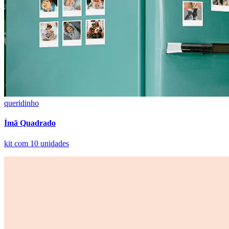
queridinho
Ímã Quadrado
kit com 10 unidades