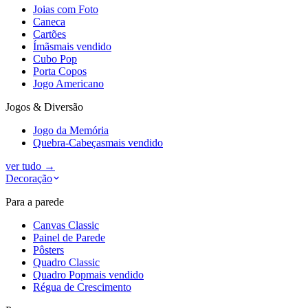
Joias com Foto
Caneca
Cartões
Ímãs
mais vendido
Cubo Pop
Porta Copos
Jogo Americano
Jogos & Diversão
Jogo da Memória
Quebra-Cabeças
mais vendido
ver tudo
→
Decoração
Para a parede
Canvas Classic
Painel de Parede
Pôsters
Quadro Classic
Quadro Pop
mais vendido
Régua de Crescimento