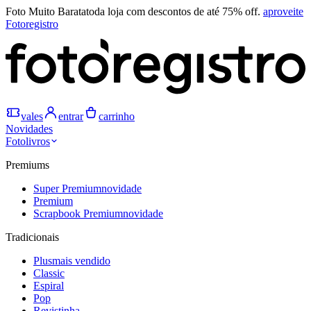
Foto Muito Barata
toda loja com descontos de até 75% off.
aproveite
Fotoregistro
vales
entrar
carrinho
Novidades
Fotolivros
Premiums
Super Premium
novidade
Premium
Scrapbook Premium
novidade
Tradicionais
Plus
mais vendido
Classic
Espiral
Pop
Revistinha