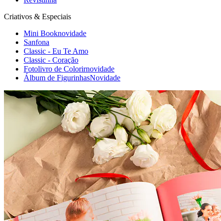
Criativos & Especiais
Mini Book
novidade
Sanfona
Classic - Eu Te Amo
Classic - Coração
Fotolivro de Colorir
novidade
Álbum de Figurinhas
Novidade