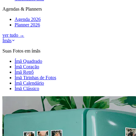
Agendas & Planners
Agenda 2026
Planner 2026
ver tudo
→
Ímãs
Suas Fotos em ímãs
Ímã Quadrado
Ímã Coração
Ímã Retrô
Ímã Tirinhas de Fotos
Ímã Calendário
Ímã Clássico