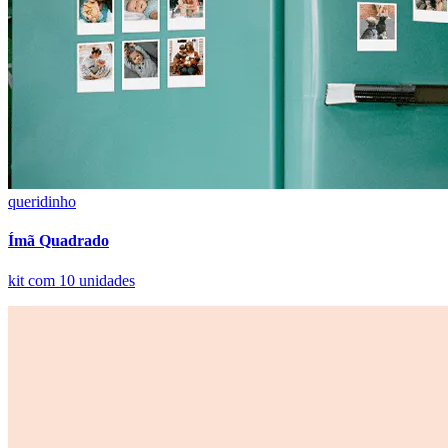
queridinho
Ímã Quadrado
kit com 10 unidades