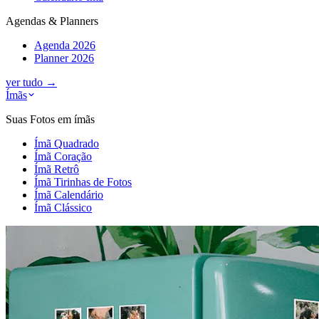
Agendas & Planners
Agenda 2026
Planner 2026
ver tudo
→
Ímãs
Suas Fotos em ímãs
Ímã Quadrado
Ímã Coração
Ímã Retrô
Ímã Tirinhas de Fotos
Ímã Calendário
Ímã Clássico