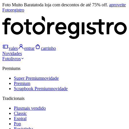
Foto Muito Barata
toda loja com descontos de até 75% off.
aproveite
Fotoregistro
vales
entrar
carrinho
Novidades
Fotolivros
Premiums
Super Premium
novidade
Premium
Scrapbook Premium
novidade
Tradicionais
Plus
mais vendido
Classic
Espiral
Pop
Revistinha