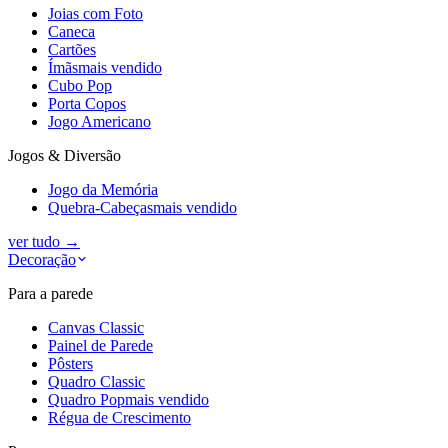
Joias com Foto
Caneca
Cartões
Ímãs
mais vendido
Cubo Pop
Porta Copos
Jogo Americano
Jogos & Diversão
Jogo da Memória
Quebra-Cabeças
mais vendido
ver tudo
→
Decoração
Para a parede
Canvas Classic
Painel de Parede
Pôsters
Quadro Classic
Quadro Pop
mais vendido
Régua de Crescimento