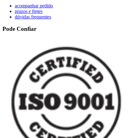
acompanhar pedido
prazos e fretes
dúvidas frequentes
Pode Confiar