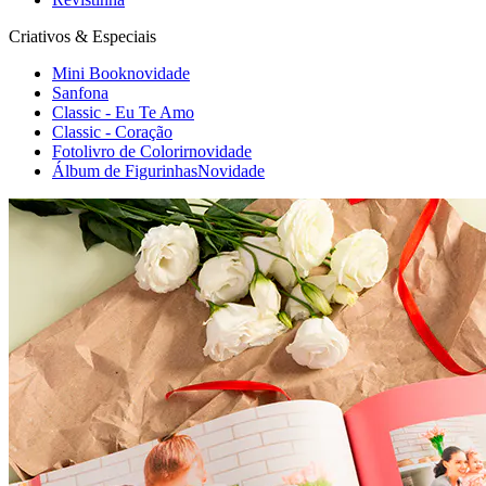
Criativos & Especiais
Mini Book
novidade
Sanfona
Classic - Eu Te Amo
Classic - Coração
Fotolivro de Colorir
novidade
Álbum de Figurinhas
Novidade