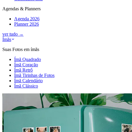
Agendas & Planners
Agenda 2026
Planner 2026
ver tudo
→
Ímãs
Suas Fotos em ímãs
Ímã Quadrado
Ímã Coração
Ímã Retrô
Ímã Tirinhas de Fotos
Ímã Calendário
Ímã Clássico