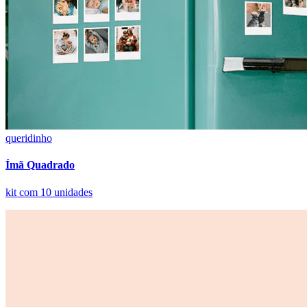
queridinho
Ímã Quadrado
kit com 10 unidades