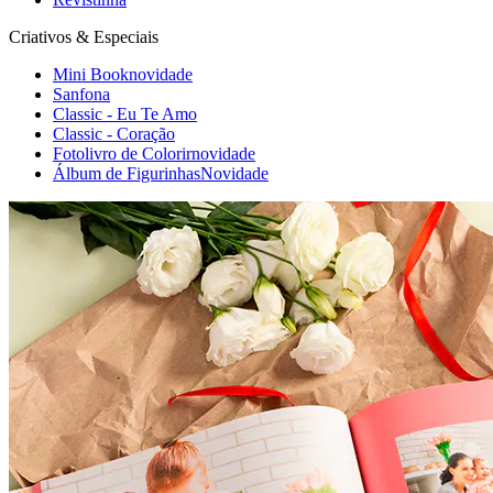
Criativos & Especiais
Mini Book
novidade
Sanfona
Classic - Eu Te Amo
Classic - Coração
Fotolivro de Colorir
novidade
Álbum de Figurinhas
Novidade