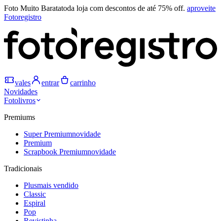
Foto Muito Barata
toda loja com descontos de até 75% off.
aproveite
Fotoregistro
vales
entrar
carrinho
Novidades
Fotolivros
Premiums
Super Premium
novidade
Premium
Scrapbook Premium
novidade
Tradicionais
Plus
mais vendido
Classic
Espiral
Pop
Revistinha