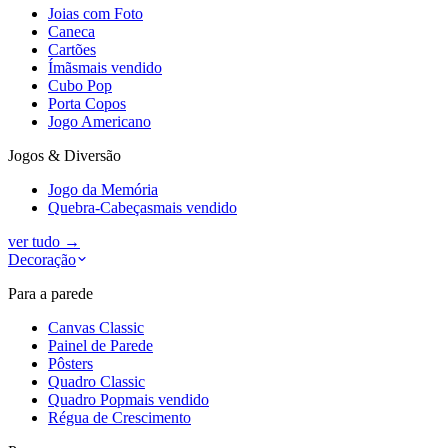
Joias com Foto
Caneca
Cartões
Ímãs
mais vendido
Cubo Pop
Porta Copos
Jogo Americano
Jogos & Diversão
Jogo da Memória
Quebra-Cabeças
mais vendido
ver tudo
→
Decoração
Para a parede
Canvas Classic
Painel de Parede
Pôsters
Quadro Classic
Quadro Pop
mais vendido
Régua de Crescimento