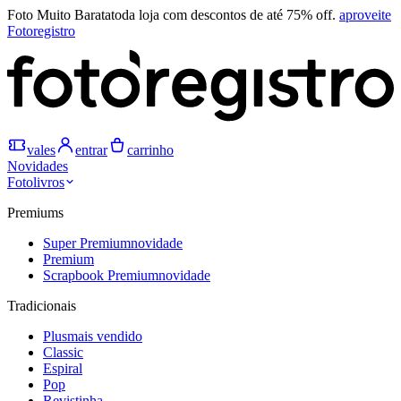
Foto Muito Barata
toda loja com descontos de até 75% off.
aproveite
Fotoregistro
vales
entrar
carrinho
Novidades
Fotolivros
Premiums
Super Premium
novidade
Premium
Scrapbook Premium
novidade
Tradicionais
Plus
mais vendido
Classic
Espiral
Pop
Revistinha