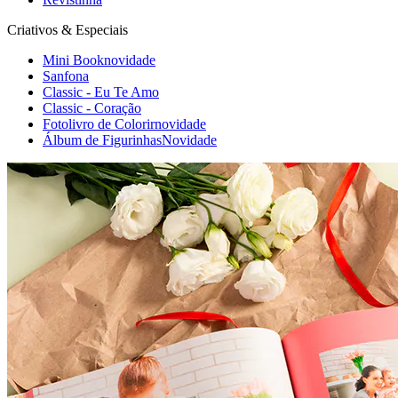
Criativos & Especiais
Mini Book
novidade
Sanfona
Classic - Eu Te Amo
Classic - Coração
Fotolivro de Colorir
novidade
Álbum de Figurinhas
Novidade