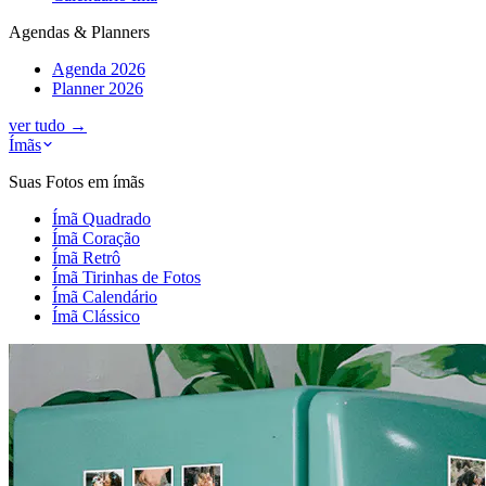
Agendas & Planners
Agenda 2026
Planner 2026
ver tudo
→
Ímãs
Suas Fotos em ímãs
Ímã Quadrado
Ímã Coração
Ímã Retrô
Ímã Tirinhas de Fotos
Ímã Calendário
Ímã Clássico