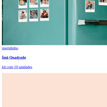
queridinho
Ímã Quadrado
kit com 10 unidades