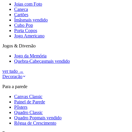
Joias com Foto
Caneca
Cartões
Ímãs
mais vendido
Cubo Pop
Porta Copos
Jogo Americano
Jogos & Diversão
Jogo da Memória
Quebra-Cabeças
mais vendido
ver tudo
→
Decoração
Para a parede
Canvas Classic
Painel de Parede
Pôsters
Quadro Classic
Quadro Pop
mais vendido
Régua de Crescimento