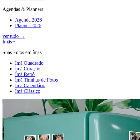
Agendas & Planners
Agenda 2026
Planner 2026
ver tudo
→
Ímãs
Suas Fotos em ímãs
Ímã Quadrado
Ímã Coração
Ímã Retrô
Ímã Tirinhas de Fotos
Ímã Calendário
Ímã Clássico