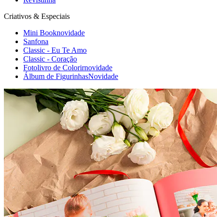
Criativos & Especiais
Mini Book
novidade
Sanfona
Classic - Eu Te Amo
Classic - Coração
Fotolivro de Colorir
novidade
Álbum de Figurinhas
Novidade