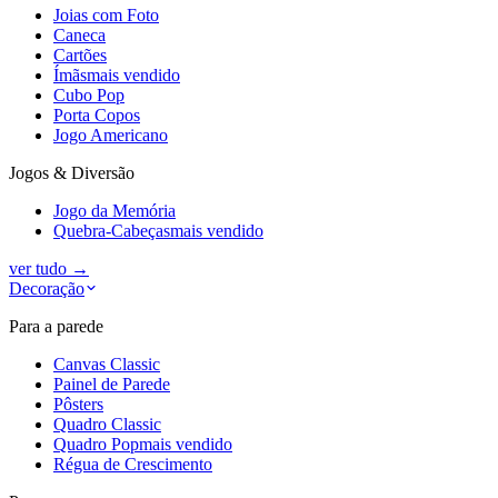
Joias com Foto
Caneca
Cartões
Ímãs
mais vendido
Cubo Pop
Porta Copos
Jogo Americano
Jogos & Diversão
Jogo da Memória
Quebra-Cabeças
mais vendido
ver tudo
→
Decoração
Para a parede
Canvas Classic
Painel de Parede
Pôsters
Quadro Classic
Quadro Pop
mais vendido
Régua de Crescimento