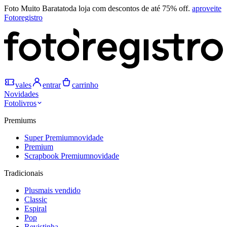
Foto Muito Barata
toda loja com descontos de até 75% off.
aproveite
Fotoregistro
vales
entrar
carrinho
Novidades
Fotolivros
Premiums
Super Premium
novidade
Premium
Scrapbook Premium
novidade
Tradicionais
Plus
mais vendido
Classic
Espiral
Pop
Revistinha