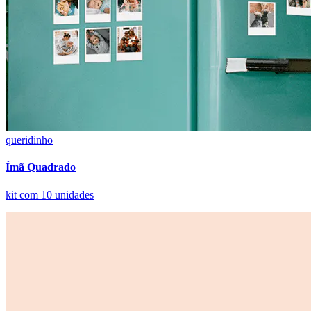
queridinho
Ímã Quadrado
kit com 10 unidades