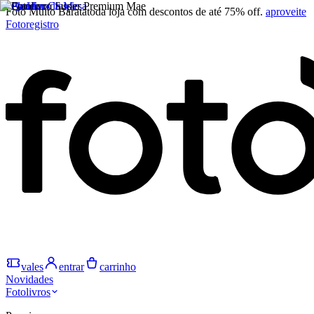
Foto Muito Barata
toda loja com descontos de até 75% off.
aproveite
Fotoregistro
vales
entrar
carrinho
Novidades
Fotolivros