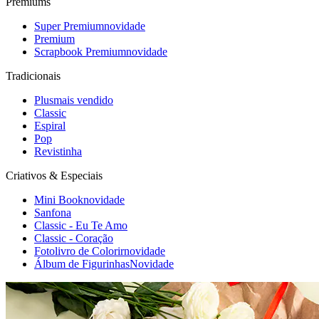
Premiums
Super Premium
novidade
Premium
Scrapbook Premium
novidade
Tradicionais
Plus
mais vendido
Classic
Espiral
Pop
Revistinha
Criativos & Especiais
Mini Book
novidade
Sanfona
Classic - Eu Te Amo
Classic - Coração
Fotolivro de Colorir
novidade
Álbum de Figurinhas
Novidade