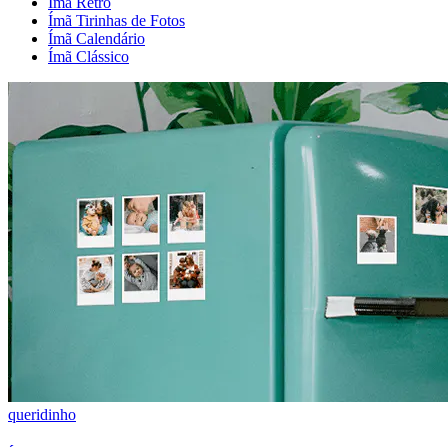
Ímã Retrô
Ímã Tirinhas de Fotos
Ímã Calendário
Ímã Clássico
queridinho