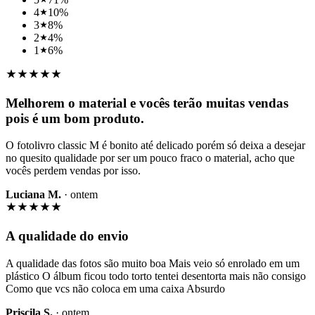
4
10
%
3
8
%
2
4
%
1
6
%
Melhorem o material e vocês terão muitas vendas
pois é um bom produto.
O fotolivro classic M é bonito até delicado porém só deixa a desejar
no quesito qualidade por ser um pouco fraco o material, acho que
vocês perdem vendas por isso.
Luciana M.
·
ontem
A qualidade do envio
A qualidade das fotos são muito boa Mais veio só enrolado em um
plástico O álbum ficou todo torto tentei desentorta mais não consigo
Como que vcs não coloca em uma caixa Absurdo
Priscila S.
·
ontem