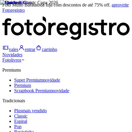
Foto Muito Barata
toda loja com descontos de até 75% off.
aproveite
Fotoregistro
vales
entrar
carrinho
Novidades
Fotolivros
Premiums
Super Premium
novidade
Premium
Scrapbook Premium
novidade
Tradicionais
Plus
mais vendido
Classic
Espiral
Pop
Revistinha