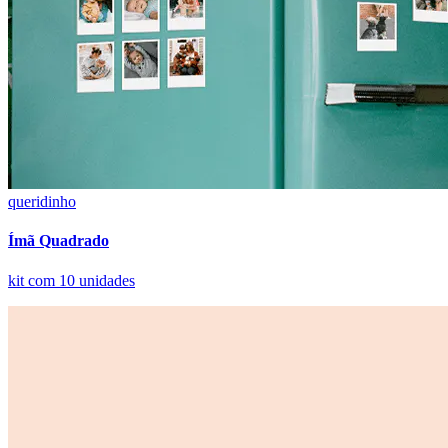
queridinho
Ímã Quadrado
kit com 10 unidades