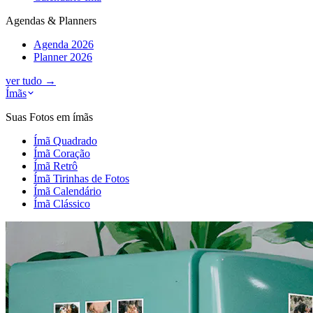
Agendas & Planners
Agenda 2026
Planner 2026
ver tudo
→
Ímãs
Suas Fotos em ímãs
Ímã Quadrado
Ímã Coração
Ímã Retrô
Ímã Tirinhas de Fotos
Ímã Calendário
Ímã Clássico