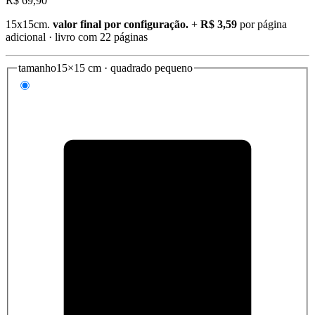
R$ 69,90
15x15cm
.
valor final por configuração.
+
R$ 3,59
por página
adicional · livro com
22
páginas
tamanho
15×15 cm · quadrado pequeno