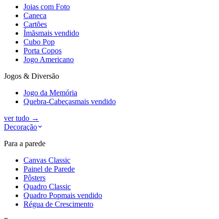
Joias com Foto
Caneca
Cartões
Ímãs
mais vendido
Cubo Pop
Porta Copos
Jogo Americano
Jogos & Diversão
Jogo da Memória
Quebra-Cabeças
mais vendido
ver tudo
→
Decoração
Para a parede
Canvas Classic
Painel de Parede
Pôsters
Quadro Classic
Quadro Pop
mais vendido
Régua de Crescimento