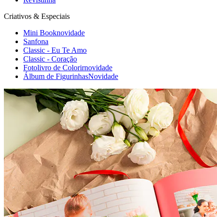
Criativos & Especiais
Mini Book
novidade
Sanfona
Classic - Eu Te Amo
Classic - Coração
Fotolivro de Colorir
novidade
Álbum de Figurinhas
Novidade