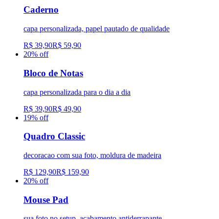
Caderno
capa personalizada, papel pautado de qualidade
R$ 39,90
R$ 59,90
20
% off
Bloco de Notas
capa personalizada para o dia a dia
R$ 39,90
R$ 49,90
19
% off
Quadro Classic
decoracao com sua foto, moldura de madeira
R$ 129,90
R$ 159,90
20
% off
Mouse Pad
sua foto no setup, acabamento antiderrapante