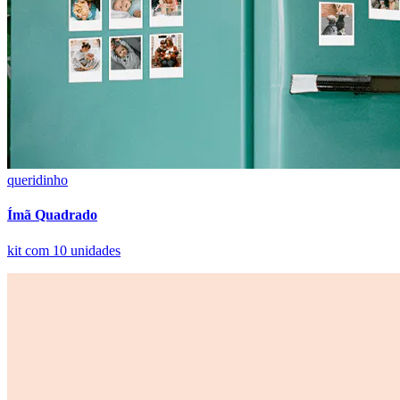
queridinho
Ímã Quadrado
kit com 10 unidades