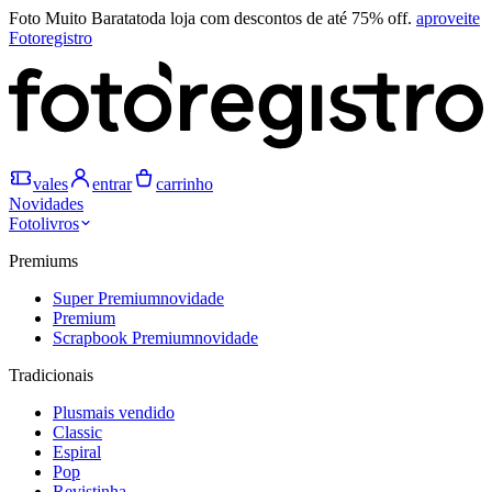
Foto Muito Barata
toda loja com descontos de até 75% off.
aproveite
Fotoregistro
vales
entrar
carrinho
Novidades
Fotolivros
Premiums
Super Premium
novidade
Premium
Scrapbook Premium
novidade
Tradicionais
Plus
mais vendido
Classic
Espiral
Pop
Revistinha