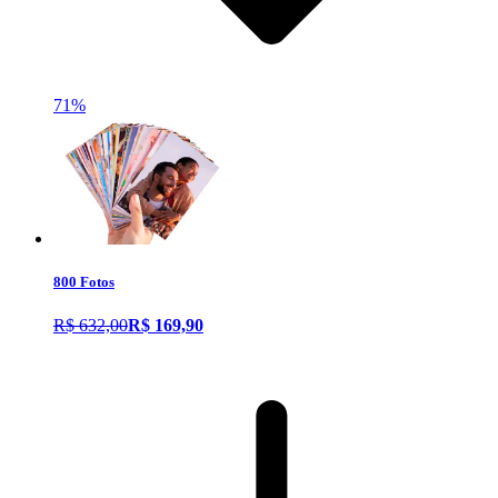
71%
800 Fotos
R$ 632,00
R$ 169,90