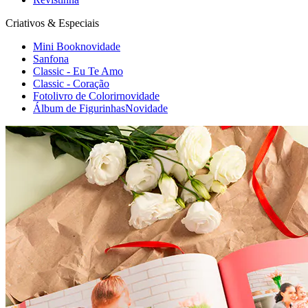
Criativos & Especiais
Mini Book
novidade
Sanfona
Classic - Eu Te Amo
Classic - Coração
Fotolivro de Colorir
novidade
Álbum de Figurinhas
Novidade