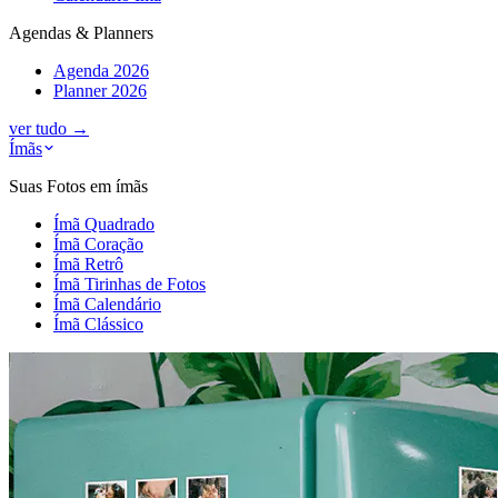
Agendas & Planners
Agenda 2026
Planner 2026
ver tudo
→
Ímãs
Suas Fotos em ímãs
Ímã Quadrado
Ímã Coração
Ímã Retrô
Ímã Tirinhas de Fotos
Ímã Calendário
Ímã Clássico