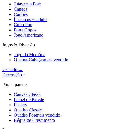
Joias com Foto
Caneca
Cartões
Ímãs
mais vendido
Cubo Pop
Porta Copos
Jogo Americano
Jogos & Diversão
Jogo da Memória
Quebra-Cabeças
mais vendido
ver tudo
→
Decoração
Para a parede
Canvas Classic
Painel de Parede
Pôsters
Quadro Classic
Quadro Pop
mais vendido
Régua de Crescimento