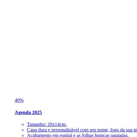
40%
Agenda 2025
Tamanho: 20x14cm.
Capa dura e personalizável com seu nome, logo da sua mar
Acabamento em espiral e as folhas brancas pautadas.