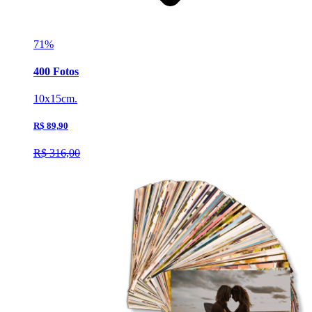
71%
400 Fotos
10x15cm.
R$ 89,90
R$ 316,00