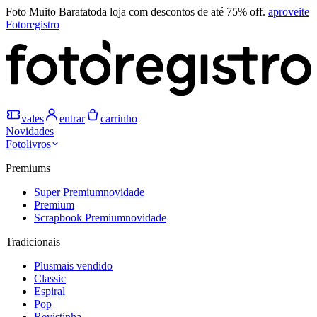
Foto Muito Barata
toda loja com descontos de até 75% off.
aproveite
Fotoregistro
vales
entrar
carrinho
Novidades
Fotolivros
Premiums
Super Premium
novidade
Premium
Scrapbook Premium
novidade
Tradicionais
Plus
mais vendido
Classic
Espiral
Pop
Revistinha