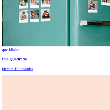
queridinho
Ímã Quadrado
kit com 10 unidades