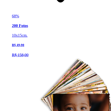
68%
200 Fotos
10x15cm.
R$ 49,90
R$ 158,00