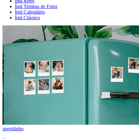
Ímã Retrô
Ímã Tirinhas de Fotos
Ímã Calendário
Ímã Clássico
queridinho