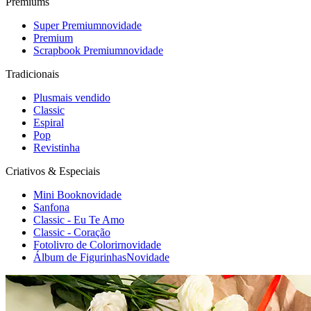
Premiums
Super Premium
novidade
Premium
Scrapbook Premium
novidade
Tradicionais
Plus
mais vendido
Classic
Espiral
Pop
Revistinha
Criativos & Especiais
Mini Book
novidade
Sanfona
Classic - Eu Te Amo
Classic - Coração
Fotolivro de Colorir
novidade
Álbum de Figurinhas
Novidade