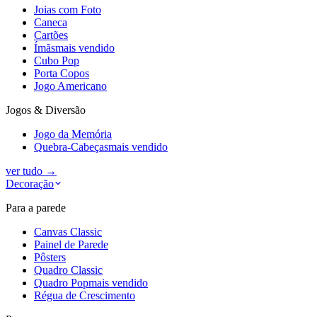
Joias com Foto
Caneca
Cartões
Ímãs
mais vendido
Cubo Pop
Porta Copos
Jogo Americano
Jogos & Diversão
Jogo da Memória
Quebra-Cabeças
mais vendido
ver tudo
→
Decoração
Para a parede
Canvas Classic
Painel de Parede
Pôsters
Quadro Classic
Quadro Pop
mais vendido
Régua de Crescimento