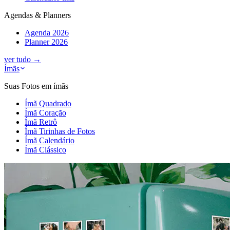
Agendas & Planners
Agenda 2026
Planner 2026
ver tudo
→
Ímãs
Suas Fotos em ímãs
Ímã Quadrado
Ímã Coração
Ímã Retrô
Ímã Tirinhas de Fotos
Ímã Calendário
Ímã Clássico