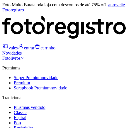
Foto Muito Barata
toda loja com descontos de até 75% off.
aproveite
Fotoregistro
vales
entrar
carrinho
Novidades
Fotolivros
Premiums
Super Premium
novidade
Premium
Scrapbook Premium
novidade
Tradicionais
Plus
mais vendido
Classic
Espiral
Pop
Revistinha