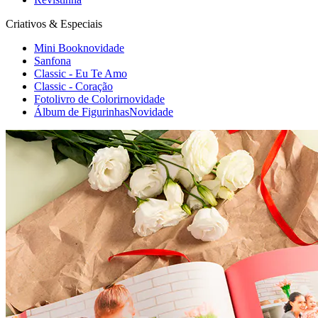
Criativos & Especiais
Mini Book
novidade
Sanfona
Classic - Eu Te Amo
Classic - Coração
Fotolivro de Colorir
novidade
Álbum de Figurinhas
Novidade