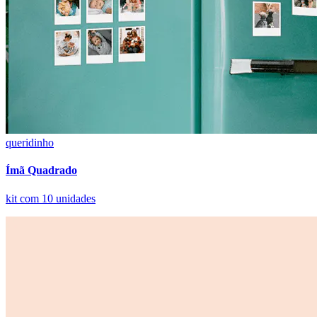
queridinho
Ímã Quadrado
kit com 10 unidades