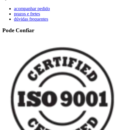
acompanhar pedido
prazos e fretes
dúvidas frequentes
Pode Confiar