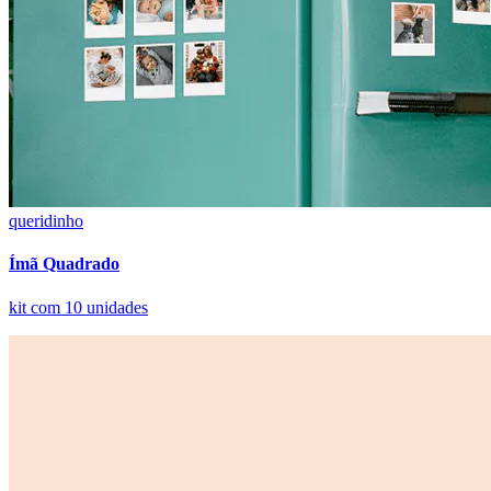
queridinho
Ímã Quadrado
kit com 10 unidades