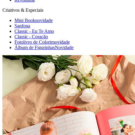
Criativos & Especiais
Mini Book
novidade
Sanfona
Classic - Eu Te Amo
Classic - Coração
Fotolivro de Colorir
novidade
Álbum de Figurinhas
Novidade