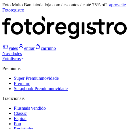
Foto Muito Barata
toda loja com descontos de até 75% off.
aproveite
Fotoregistro
vales
entrar
carrinho
Novidades
Fotolivros
Premiums
Super Premium
novidade
Premium
Scrapbook Premium
novidade
Tradicionais
Plus
mais vendido
Classic
Espiral
Pop
Revistinha