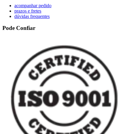
acompanhar pedido
prazos e fretes
dúvidas frequentes
Pode Confiar