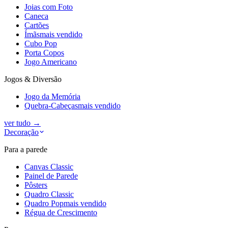
Joias com Foto
Caneca
Cartões
Ímãs
mais vendido
Cubo Pop
Porta Copos
Jogo Americano
Jogos & Diversão
Jogo da Memória
Quebra-Cabeças
mais vendido
ver tudo
→
Decoração
Para a parede
Canvas Classic
Painel de Parede
Pôsters
Quadro Classic
Quadro Pop
mais vendido
Régua de Crescimento