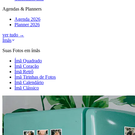
Agendas & Planners
Agenda 2026
Planner 2026
ver tudo
→
Ímãs
Suas Fotos em ímãs
Ímã Quadrado
Ímã Coração
Ímã Retrô
Ímã Tirinhas de Fotos
Ímã Calendário
Ímã Clássico